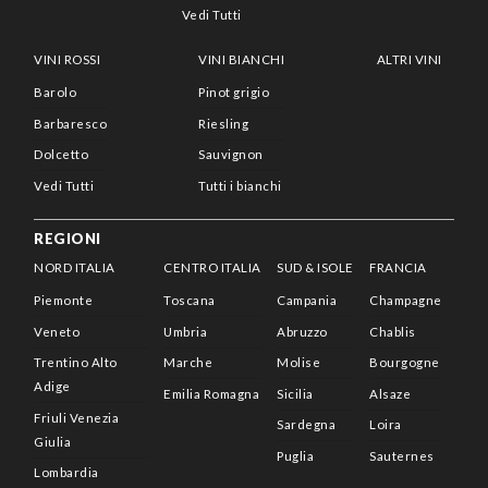
Vedi Tutti
VINI ROSSI
VINI BIANCHI
ALTRI VINI
Barolo
Pinot grigio
Barbaresco
Riesling
Dolcetto
Sauvignon
Vedi Tutti
Tutti i bianchi
REGIONI
NORD ITALIA
CENTRO ITALIA
SUD & ISOLE
FRANCIA
Piemonte
Toscana
Campania
Champagne
Veneto
Umbria
Abruzzo
Chablis
Trentino Alto
Marche
Molise
Bourgogne
Adige
Emilia Romagna
Sicilia
Alsaze
Friuli Venezia
Sardegna
Loira
Giulia
Puglia
Sauternes
Lombardia