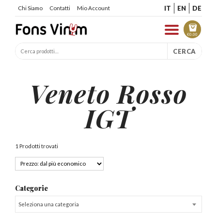
IT
EN
DE
Chi Siamo
Contatti
Mio Account
€
0.00
CERCA
Veneto Rosso
IGT
1 Prodotti trovati
Categorie
Seleziona una categoria