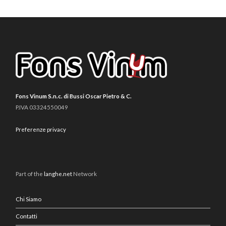
Fons Vinum S.n.c. di Bussi Oscar Pietro & C.
P.IVA 03324550049
Preferenze privacy
Part of the
langhe.net
Network
Chi Siamo
Contatti