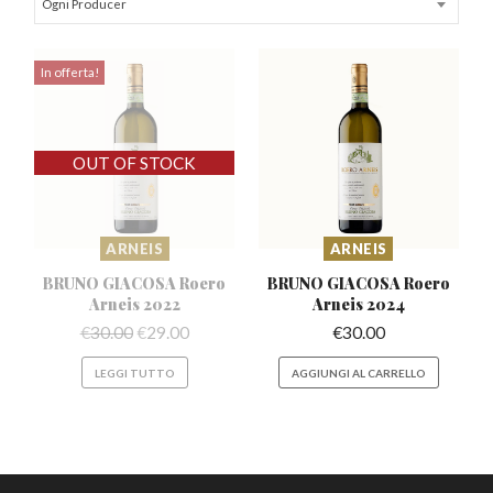
Ogni Producer
In offerta!
ARNEIS
ARNEIS
BRUNO GIACOSA Roero
BRUNO GIACOSA Roero
Arneis 2022
Arneis 2024
€
30.00
€
29.00
€
30.00
LEGGI TUTTO
AGGIUNGI AL CARRELLO