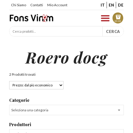
IT
EN
DE
Chi Siamo
Contatti
Mio Account
€
0.00
CERCA
Roero docg
2 Prodotti trovati
Categorie
Seleziona una categoria
Produttori