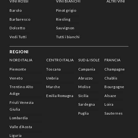
VINI ROSSI
VINI BIANCHI
ALTRI VINI
Barolo
Pinot grigio
Barbaresco
Riesling
Dolcetto
Sauvignon
Vedi Tutti
Tutti i bianchi
REGIONI
NORD ITALIA
CENTRO ITALIA
SUD & ISOLE
FRANCIA
Piemonte
Toscana
Campania
Champagne
Veneto
Umbria
Abruzzo
Chablis
Trentino Alto
Marche
Molise
Bourgogne
Adige
Emilia Romagna
Sicilia
Alsaze
Friuli Venezia
Sardegna
Loira
Giulia
Puglia
Sauternes
Lombardia
Valle d’Aosta
Liguria