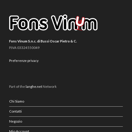
Fons Vinum S.n.c. di Bussi Oscar Pietro & C.
P.IVA 03324550049
Preferenze privacy
Part of the
langhe.net
Network
Chi Siamo
Contatti
Negozio
Mio Account