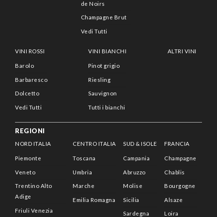
de Noirs
Champagne Brut
Vedi Tutti
VINI ROSSI
VINI BIANCHI
ALTRI VINI
Barolo
Pinot grigio
Barbaresco
Riesling
Dolcetto
Sauvignon
Vedi Tutti
Tutti i bianchi
REGIONI
NORD ITALIA
CENTRO ITALIA
SUD & ISOLE
FRANCIA
Piemonte
Toscana
Campania
Champagne
Veneto
Umbria
Abruzzo
Chablis
Trentino Alto
Marche
Molise
Bourgogne
Adige
Emilia Romagna
Sicilia
Alsaze
Friuli Venezia
Sardegna
Loira