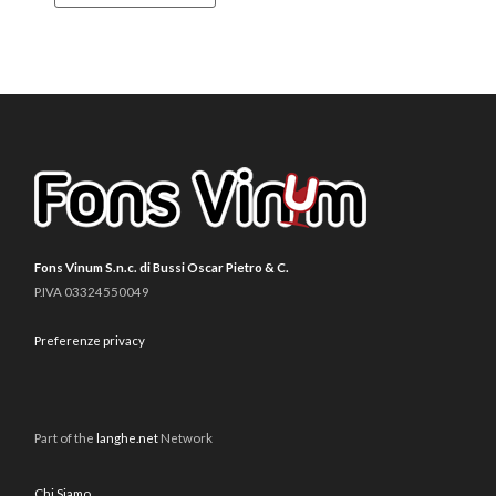
Fons Vinum S.n.c. di Bussi Oscar Pietro & C.
P.IVA 03324550049
Preferenze privacy
Part of the
langhe.net
Network
Chi Siamo