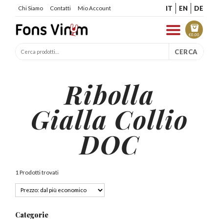
IT
EN
DE
Chi Siamo
Contatti
Mio Account
€
0.00
CERCA
Ribolla
Gialla Collio
DOC
1 Prodotti trovati
Categorie