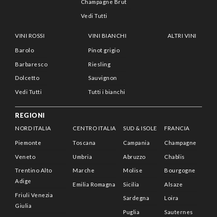
Champagne Brut
Vedi Tutti
VINI ROSSI
VINI BIANCHI
ALTRI VINI
Barolo
Pinot grigio
Barbaresco
Riesling
Dolcetto
Sauvignon
Vedi Tutti
Tutti i bianchi
REGIONI
NORD ITALIA
CENTRO ITALIA
SUD & ISOLE
FRANCIA
Piemonte
Toscana
Campania
Champagne
Veneto
Umbria
Abruzzo
Chablis
Trentino Alto
Marche
Molise
Bourgogne
Adige
Emilia Romagna
Sicilia
Alsaze
Friuli Venezia
Sardegna
Loira
Giulia
Puglia
Sauternes