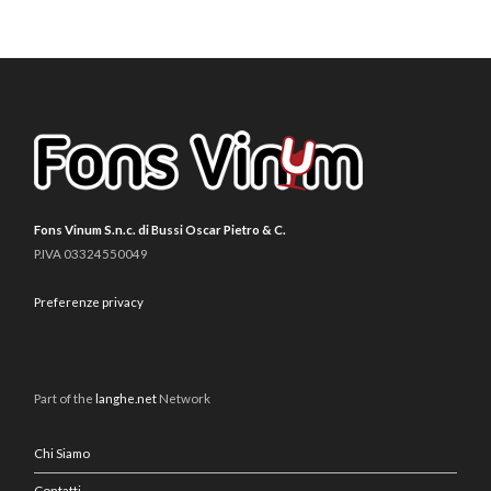
Fons Vinum S.n.c. di Bussi Oscar Pietro & C.
P.IVA 03324550049
Preferenze privacy
Part of the
langhe.net
Network
Chi Siamo
Contatti