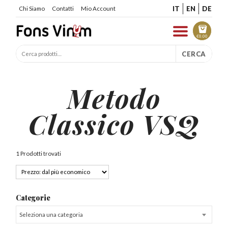
IT
EN
DE
Chi Siamo
Contatti
Mio Account
€
0.00
CERCA
Metodo
Classico VSQ
1 Prodotti trovati
Categorie
Seleziona una categoria