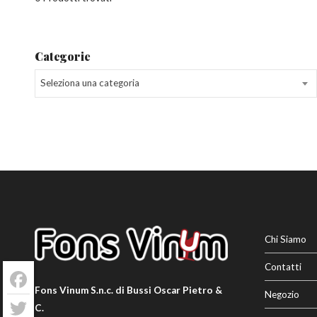
Categorie
Seleziona una categoria
Chi Siamo
Contatti
Facebook
Fons Vinum S.n.c. di Bussi Oscar Pietro &
Negozio
C.