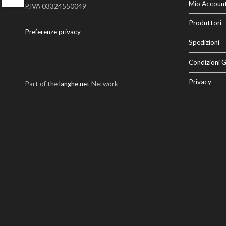
Twitter
Mio Accoun
P.IVA 03324550049
Produttori
Preferenze privacy
Spedizioni
Condizioni G
Privacy
Part of the
langhe.net
Network