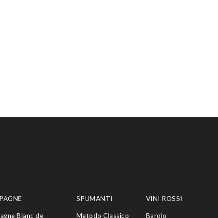
PAGNE
SPUMANTI
VINI ROSSI
agne Blanc de
Metodo Classico
Barolo