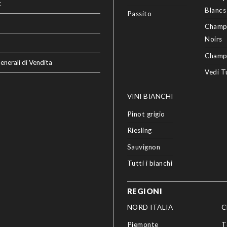
t
Blancs
Passito
Champ
Noirs
Champ
enerali di Vendita
Vedi T
VINI BIANCHI
Pinot grigio
Riesling
Sauvignon
Tutti i bianchi
REGIONI
NORD ITALIA
C
Piemonte
T