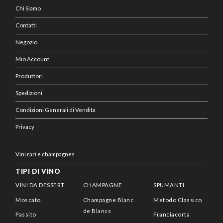
Chi Siamo
Contatti
Negozio
Mio Account
Produttori
Spedizioni
Condizioni Generali di Vendita
Privacy
Vini rari e champagnes
TIPI DI VINO
VINI DA DESSERT
CHAMPAGNE
SPUMANTI
Moscato
Champagne Blanc
Metodo Classico
de Blancs
Passito
Franciacorta