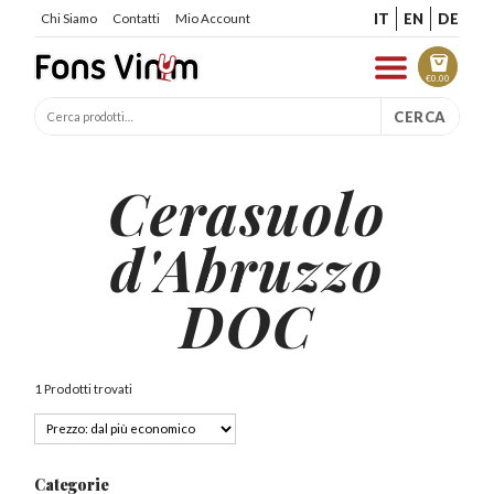
IT
EN
DE
Chi Siamo
Contatti
Mio Account
€
0.00
CERCA
Cerasuolo
d'Abruzzo
DOC
1 Prodotti trovati
Categorie