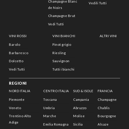
Champagne Blanc
Vedili Tutti
de Noirs
Champagne Brut
Vedi Tutti
VINI ROSSI
VINI BIANCHI
ALTRI VINI
Barolo
Pinot grigio
Barbaresco
Riesling
Dolcetto
Sauvignon
Vedi Tutti
Tutti i bianchi
REGIONI
NORD ITALIA
CENTRO ITALIA
SUD & ISOLE
FRANCIA
Piemonte
Toscana
Campania
Champagne
Veneto
Umbria
Abruzzo
Chablis
Trentino Alto
Marche
Molise
Bourgogne
Adige
Emilia Romagna
Sicilia
Alsaze