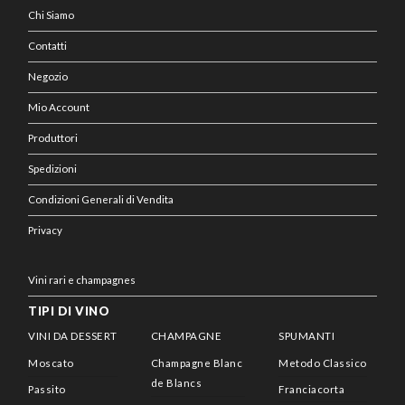
Chi Siamo
Contatti
Negozio
Mio Account
Produttori
Spedizioni
Condizioni Generali di Vendita
Privacy
Vini rari e champagnes
TIPI DI VINO
VINI DA DESSERT
CHAMPAGNE
SPUMANTI
Moscato
Champagne Blanc
Metodo Classico
de Blancs
Passito
Franciacorta