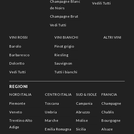
Champagne Blanc
Vedili Tutti
de Noirs
Champagne Brut
Vedi Tutti
VINI ROSSI
VINI BIANCHI
ALTRI VINI
Barolo
Pinot grigio
Barbaresco
Riesling
Dolcetto
Sauvignon
Vedi Tutti
Tutti i bianchi
REGIONI
NORD ITALIA
CENTRO ITALIA
SUD & ISOLE
FRANCIA
Piemonte
Toscana
Campania
Champagne
Veneto
Umbria
Abruzzo
Chablis
Trentino Alto
Marche
Molise
Bourgogne
Adige
Emilia Romagna
Sicilia
Alsaze