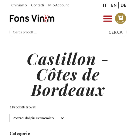
IT
EN
DE
Chi Siamo
Contatti
Mio Account
€
0.00
CERCA
Castillon -
Côtes de
Bordeaux
1 Prodotti trovati
Categorie