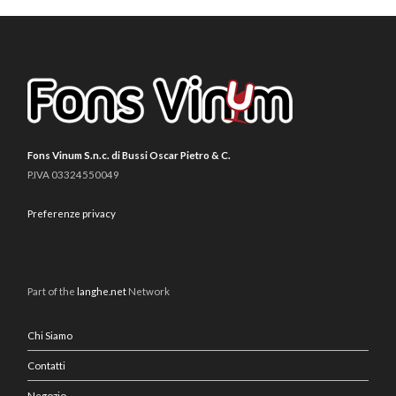
Fons Vinum S.n.c. di Bussi Oscar Pietro & C.
P.IVA 03324550049
Preferenze privacy
Part of the
langhe.net
Network
Chi Siamo
Contatti
Negozio