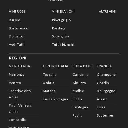
VINI ROSSI
VINI BIANCHI
ALTRI VINI
Barolo
Pinot grigio
Barbaresco
Riesling
Dolcetto
Sauvignon
Vedi Tutti
Tutti i bianchi
REGIONI
NORD ITALIA
CENTRO ITALIA
SUD & ISOLE
FRANCIA
Piemonte
Toscana
Campania
Champagne
Veneto
Umbria
Abruzzo
Chablis
Trentino Alto
Marche
Molise
Bourgogne
Adige
Emilia Romagna
Sicilia
Alsaze
Friuli Venezia
Sardegna
Loira
Giulia
Puglia
Sauternes
Lombardia
Valle d’Aosta