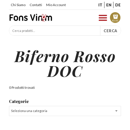
IT
EN
DE
Chi Siamo
Contatti
Mio Account
€
0.00
CERCA
Biferno Rosso
DOC
0 Prodotti trovati
Categorie
Seleziona una categoria