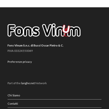
Fons Vinum S.n.c. di Bussi Oscar Pietro & C.
P.IVA 03324550049
Preferenze privacy
Part of the
langhe.net
Network
Chi Siamo
Contatti