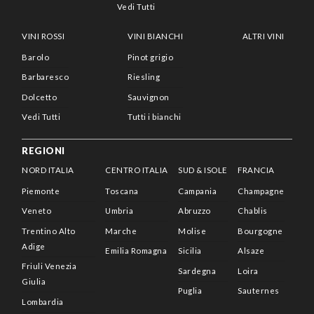
Vedi Tutti
VINI ROSSI
VINI BIANCHI
ALTRI VINI
Barolo
Pinot grigio
Barbaresco
Riesling
Dolcetto
Sauvignon
Vedi Tutti
Tutti i bianchi
REGIONI
NORD ITALIA
CENTRO ITALIA
SUD & ISOLE
FRANCIA
Piemonte
Toscana
Campania
Champagne
Veneto
Umbria
Abruzzo
Chablis
Trentino Alto
Marche
Molise
Bourgogne
Adige
Emilia Romagna
Sicilia
Alsaze
Friuli Venezia
Sardegna
Loira
Giulia
Puglia
Sauternes
Lombardia