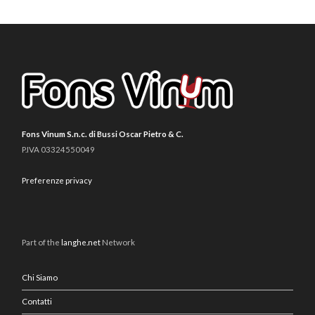
Fons Vinum S.n.c. di Bussi Oscar Pietro & C.
P.IVA 03324550049
Preferenze privacy
Part of the
langhe.net
Network
Chi Siamo
Contatti