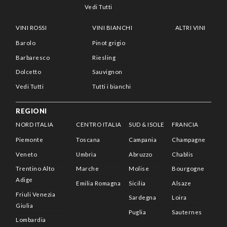
Vedi Tutti
VINI ROSSI
VINI BIANCHI
ALTRI VINI
Barolo
Pinot grigio
Barbaresco
Riesling
Dolcetto
Sauvignon
Vedi Tutti
Tutti i bianchi
REGIONI
NORD ITALIA
CENTRO ITALIA
SUD & ISOLE
FRANCIA
Piemonte
Toscana
Campania
Champagne
Veneto
Umbria
Abruzzo
Chablis
Trentino Alto
Marche
Molise
Bourgogne
Adige
Emilia Romagna
Sicilia
Alsaze
Friuli Venezia
Sardegna
Loira
Giulia
Puglia
Sauternes
Lombardia