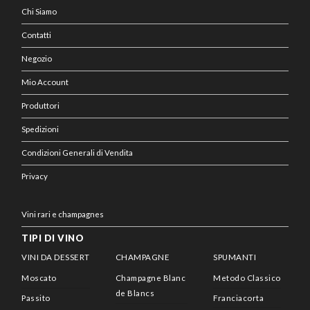
Chi Siamo
Contatti
Negozio
Mio Account
Produttori
Spedizioni
Condizioni Generali di Vendita
Privacy
Vini rari e champagnes
TIPI DI VINO
VINI DA DESSERT
CHAMPAGNE
SPUMANTI
Moscato
Champagne Blanc
Metodo Classico
de Blancs
Passito
Franciacorta