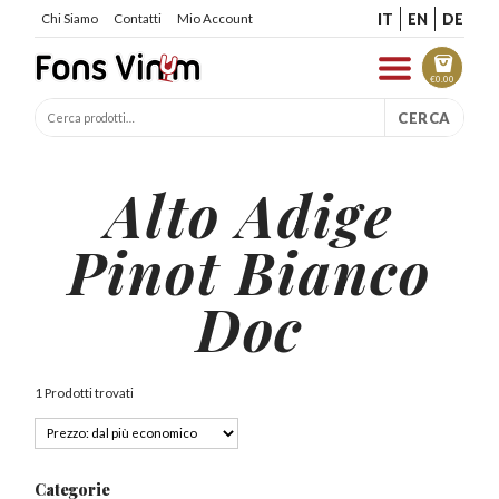
IT
EN
DE
Chi Siamo
Contatti
Mio Account
€
0.00
CERCA
Alto Adige
Pinot Bianco
Doc
1 Prodotti trovati
Categorie