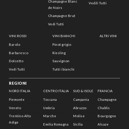
Champagne Blanc
Vedili Tutti
de Noirs
Champagne Brut
Vedi Tutti
VINI ROSSI
VINI BIANCHI
ALTRI VINI
Barolo
Pinot grigio
Barbaresco
Riesling
Dolcetto
Sauvignon
Vedi Tutti
Tutti i bianchi
REGIONI
NORD ITALIA
CENTRO ITALIA
SUD & ISOLE
FRANCIA
Piemonte
Toscana
Campania
Champagne
Veneto
Umbria
Abruzzo
Chablis
Trentino Alto
Marche
Molise
Bourgogne
Adige
Emilia Romagna
Sicilia
Alsaze