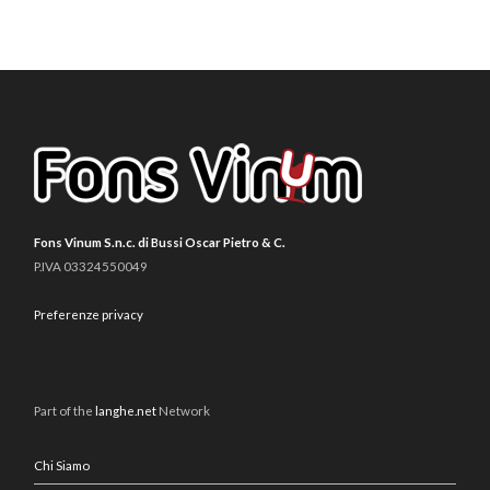
Fons Vinum S.n.c. di Bussi Oscar Pietro & C.
P.IVA 03324550049
Preferenze privacy
Part of the
langhe.net
Network
Chi Siamo