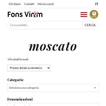
IT
Chi Siamo
Contatti
Mio Account
€
0.00
CERCA
moscato
1 Prodotti trovati
Categorie
Seleziona una categoria
Denominazioni