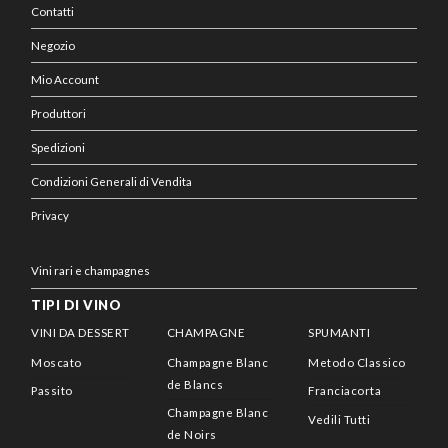
Contatti
Negozio
Mio Account
Produttori
Spedizioni
Condizioni Generali di Vendita
Privacy
Vini rari e champagnes
TIPI DI VINO
VINI DA DESSERT
CHAMPAGNE
SPUMANTI
Moscato
Champagne Blanc
Metodo Classico
de Blancs
Passito
Franciacorta
Champagne Blanc
Vedili Tutti
de Noirs