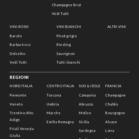
Champagne Brut
Vedi Tutti
VINI ROSSI
VINI BIANCHI
ALTRI VINI
Barolo
Pinot grigio
Barbaresco
Riesling
Dolcetto
Sauvignon
Vedi Tutti
Tutti i bianchi
REGIONI
NORD ITALIA
CENTRO ITALIA
SUD & ISOLE
FRANCIA
Piemonte
Toscana
Campania
Champagne
Veneto
Umbria
Abruzzo
Chablis
Trentino Alto
Marche
Molise
Bourgogne
Adige
Emilia Romagna
Sicilia
Alsaze
Friuli Venezia
Sardegna
Loira
Giulia