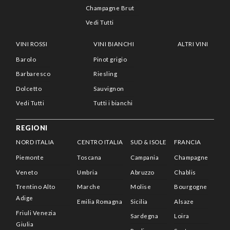
Champagne Brut
Vedi Tutti
VINI ROSSI
VINI BIANCHI
ALTRI VINI
Barolo
Pinot grigio
Barbaresco
Riesling
Dolcetto
Sauvignon
Vedi Tutti
Tutti i bianchi
REGIONI
NORD ITALIA
CENTRO ITALIA
SUD & ISOLE
FRANCIA
Piemonte
Toscana
Campania
Champagne
Veneto
Umbria
Abruzzo
Chablis
Trentino Alto
Marche
Molise
Bourgogne
Adige
Emilia Romagna
Sicilia
Alsaze
Friuli Venezia
Sardegna
Loira
Giulia