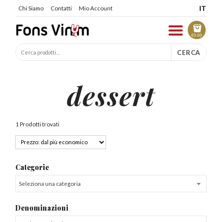
IT
Chi Siamo
Contatti
Mio Account
€
0.00
CERCA
dessert
1 Prodotti trovati
Categorie
Seleziona una categoria
Denominazioni