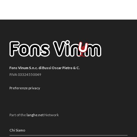
Fons Vinum S.n.c. di Bussi Oscar Pietro & C.
P.IVA 03324550049
Preferenze privacy
Part of the
langhe.net
Network
Chi Siamo