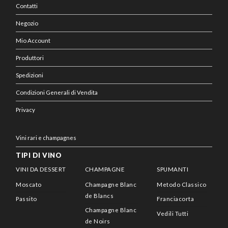
Contatti
Negozio
Mio Account
Produttori
Spedizioni
Condizioni Generali di Vendita
Privacy
Vini rari e champagnes
TIPI DI VINO
VINI DA DESSERT
CHAMPAGNE
SPUMANTI
Moscato
Champagne Blanc
Metodo Classico
de Blancs
Passito
Franciacorta
Champagne Blanc
Vedili Tutti
de Noirs