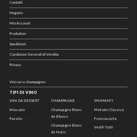
Contatti
Negozio
Mio Account
Produttori
Spedizioni
Condizioni Generali di Vendita
Privacy
Vini rari e champagnes
TIPI DI VINO
VINI DA DESSERT
CHAMPAGNE
SPUMANTI
Moscato
Champagne Blanc
Metodo Classico
de Blancs
Passito
Franciacorta
Champagne Blanc
Vedili Tutti
de Noirs