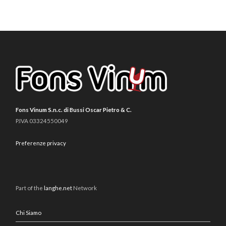
Fons Vinum S.n.c. di Bussi Oscar Pietro & C.
P.IVA 03324550049
Preferenze privacy
Part of the
langhe.net
Network
Chi Siamo