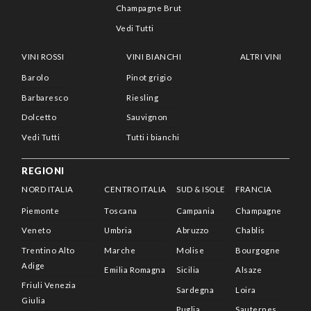
Champagne Brut
Vedi Tutti
VINI ROSSI
VINI BIANCHI
ALTRI VINI
Barolo
Pinot grigio
Barbaresco
Riesling
Dolcetto
Sauvignon
Vedi Tutti
Tutti i bianchi
REGIONI
NORD ITALIA
CENTRO ITALIA
SUD & ISOLE
FRANCIA
Piemonte
Toscana
Campania
Champagne
Veneto
Umbria
Abruzzo
Chablis
Trentino Alto
Marche
Molise
Bourgogne
Adige
Emilia Romagna
Sicilia
Alsaze
Friuli Venezia
Sardegna
Loira
Giulia
Puglia
Sauternes