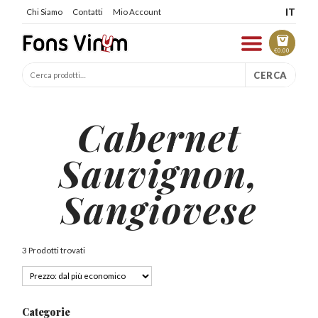
IT
Chi Siamo
Contatti
Mio Account
€
0.00
CERCA
Cabernet
Sauvignon,
Sangiovese
3 Prodotti trovati
Categorie