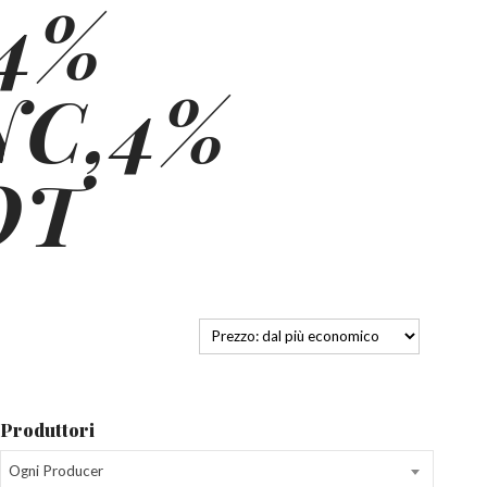
4%
NC,4%
OT
Produttori
Ogni Producer