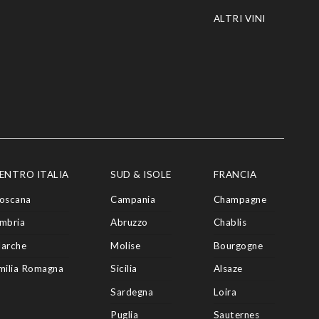
ALTRI VINI
ENTRO ITALIA
SUD & ISOLE
FRANCIA
oscana
Campania
Champagne
mbria
Abruzzo
Chablis
arche
Molise
Bourgogne
milia Romagna
Sicilia
Alsaze
Sardegna
Loira
Puglia
Sauternes