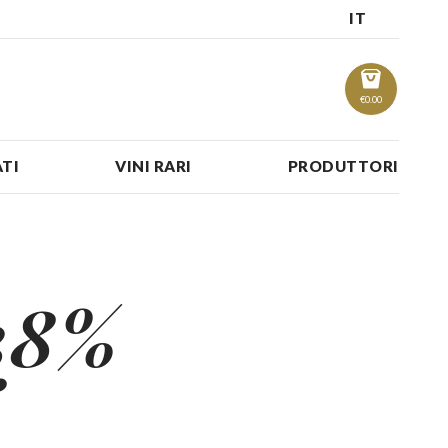
IT
€
0.00
TI
VINI RARI
PRODUTTORI
28%