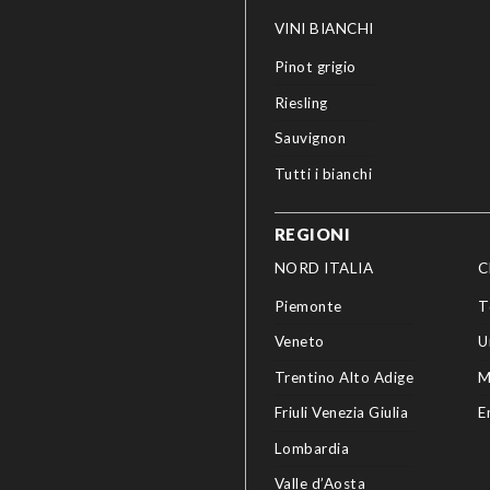
VINI BIANCHI
Pinot grigio
Riesling
Sauvignon
Tutti i bianchi
REGIONI
NORD ITALIA
C
Piemonte
T
Veneto
U
Trentino Alto Adige
M
Friuli Venezia Giulia
E
Lombardia
Valle d’Aosta