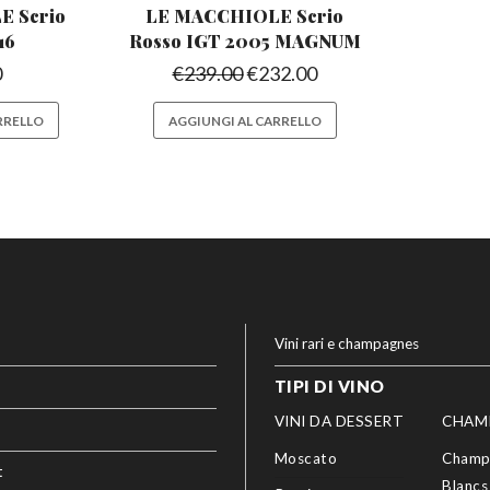
 Scrio
LE MACCHIOLE Scrio
16
Rosso
IGT 2005 MAGNUM
0
€
239.00
€
232.00
RRELLO
AGGIUNGI AL CARRELLO
Vini rari e champagnes
TIPI DI VINO
VINI DA DESSERT
CHAM
Moscato
Champ
t
Blancs