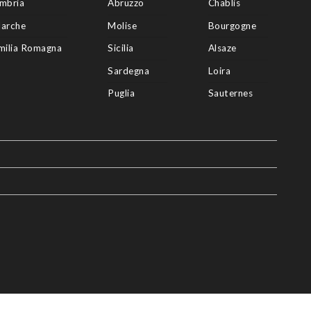
mbria
Abruzzo
Chablis
arche
Molise
Bourgogne
milia Romagna
Sicilia
Alsaze
Sardegna
Loira
Puglia
Sauternes