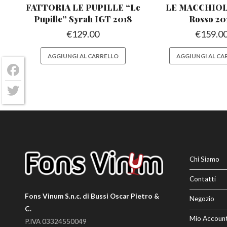
FATTORIA LE PUPILLE “Le
LE MACCHIOLE
Pupille” Syrah IGT 2018
Rosso 20
€
129.00
€
159.0
AGGIUNGI AL CARRELLO
AGGIUNGI AL CA
Facebook
Twitter
Chi Siamo
Contatti
Fons Vinum S.n.c. di Bussi Oscar Pietro &
Negozio
C.
Mio Accoun
P.IVA 03324550049