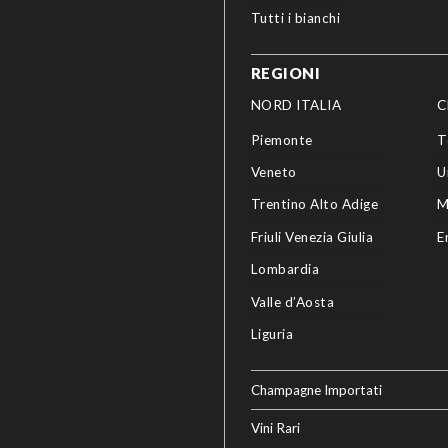
Tutti i bianchi
REGIONI
NORD ITALIA
C
Piemonte
T
Veneto
U
Trentino Alto Adige
M
Friuli Venezia Giulia
E
Lombardia
Valle d’Aosta
Liguria
Champagne Importati
Vini Rari