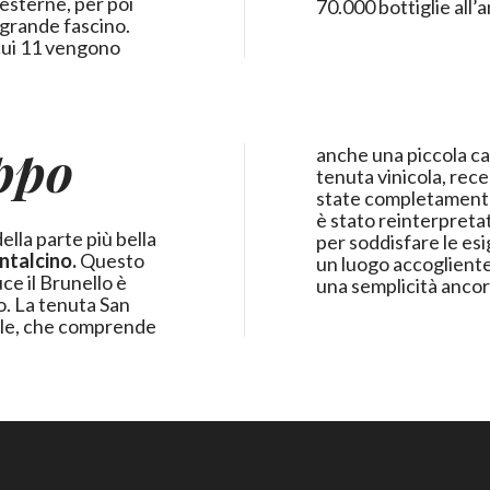
 esterne, per poi
70.000 bottiglie all’
 grande fascino.
 cui 11 vengono
ippo
anche una piccola cap
tenuta vinicola, rec
state completamente 
è stato reinterpreta
della parte più bella
per soddisfare le esig
talcino.
Questo
un luogo accogliente,
uce il Brunello è
una semplicità ancor
o. La tenuta San
ipale, che comprende