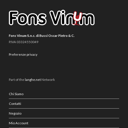
Fons Vinum S.n.c. di Bussi Oscar Pietro & C.
P.IVA 03324550049
Preferenze privacy
Part of the
langhe.net
Network
Chi Siamo
Contatti
Negozio
Mio Account