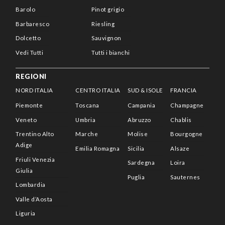
Barolo
Pinot grigio
Barbaresco
Riesling
Dolcetto
Sauvignon
Vedi Tutti
Tutti i bianchi
REGIONI
NORD ITALIA
CENTRO ITALIA
SUD & ISOLE
FRANCIA
Piemonte
Toscana
Campania
Champagne
Veneto
Umbria
Abruzzo
Chablis
Trentino Alto
Marche
Molise
Bourgogne
Adige
Emilia Romagna
Sicilia
Alsaze
Friuli Venezia
Sardegna
Loira
Giulia
Puglia
Sauternes
Lombardia
Valle d’Aosta
Liguria