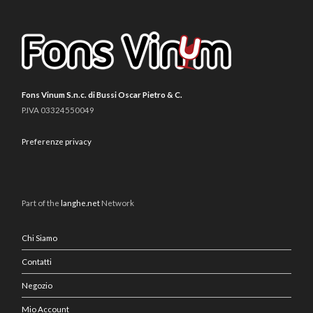
Fons Vinum S.n.c. di Bussi Oscar Pietro & C.
P.IVA 03324550049
Preferenze privacy
Part of the
langhe.net
Network
Chi Siamo
Contatti
Negozio
Mio Account