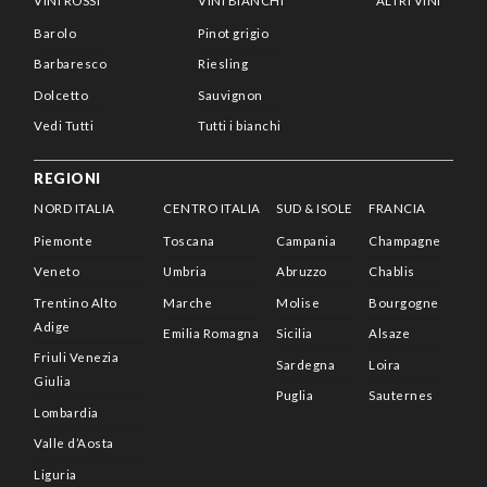
VINI ROSSI
VINI BIANCHI
ALTRI VINI
Barolo
Pinot grigio
Barbaresco
Riesling
Dolcetto
Sauvignon
Vedi Tutti
Tutti i bianchi
REGIONI
NORD ITALIA
CENTRO ITALIA
SUD & ISOLE
FRANCIA
Piemonte
Toscana
Campania
Champagne
Veneto
Umbria
Abruzzo
Chablis
Trentino Alto
Marche
Molise
Bourgogne
Adige
Emilia Romagna
Sicilia
Alsaze
Friuli Venezia
Sardegna
Loira
Giulia
Puglia
Sauternes
Lombardia
Valle d’Aosta
Liguria