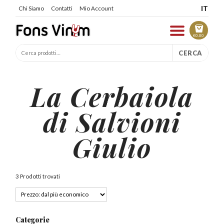
IT
Chi Siamo
Contatti
Mio Account
€
0.00
CERCA
La Cerbaiola
di Salvioni
Giulio
3 Prodotti trovati
Categorie