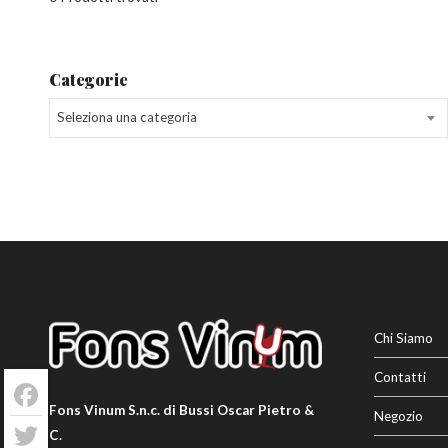
Categorie
Seleziona una categoria
Chi Siamo
Contatti
Facebook
Fons Vinum S.n.c. di Bussi Oscar Pietro &
Negozio
C.