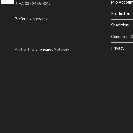
Twitter
Mio Accoun
P.IVA 03324550049
Produttori
Preferenze privacy
Spedizioni
Condizioni G
Privacy
Part of the
langhe.net
Network