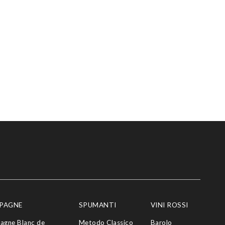
PAGNE
SPUMANTI
VINI ROSSI
agne Blanc de
Metodo Classico
Barolo