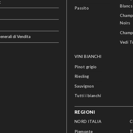
t
Blancs
Passito
Champ
Noirs
Champ
enerali di Vendita
Vedi T
VINI BIANCHI
Pinot grigio
Riesling
Sauvignon
Tutti i bianchi
REGIONI
NORD ITALIA
C
Piemonte
T