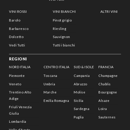
VINI ROSSI
VINI BIANCHI
ALTRI VINI
Barolo
Pinot grigio
Barbaresco
Riesling
Dolcetto
Sauvignon
Vedi Tutti
Tutti i bianchi
REGIONI
NORD ITALIA
CENTRO ITALIA
SUD & ISOLE
FRANCIA
Piemonte
Toscana
Campania
Champagne
Veneto
Umbria
Abruzzo
Chablis
Trentino Alto
Marche
Molise
Bourgogne
Adige
Emilia Romagna
Sicilia
Alsaze
Friuli Venezia
Sardegna
Loira
Giulia
Puglia
Sauternes
Lombardia
Valle d’Aosta