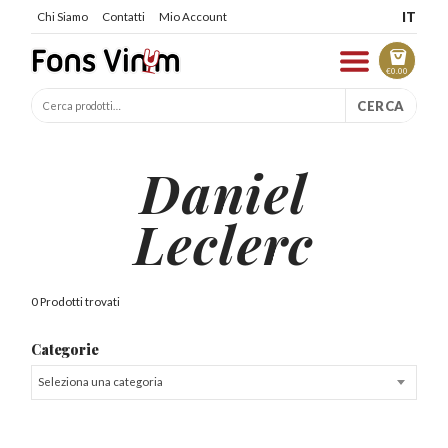
IT
Chi Siamo
Contatti
Mio Account
€
0.00
CERCA
Daniel
Leclerc
0 Prodotti trovati
Categorie
Seleziona una categoria