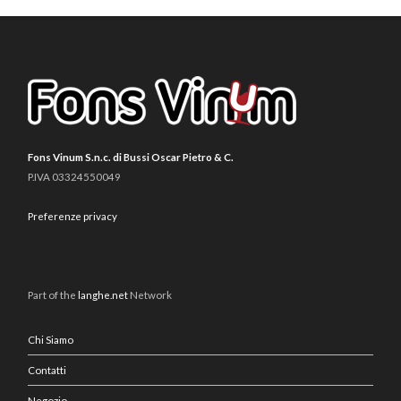
Fons Vinum S.n.c. di Bussi Oscar Pietro & C.
P.IVA 03324550049
Preferenze privacy
Part of the
langhe.net
Network
Chi Siamo
Contatti
Negozio