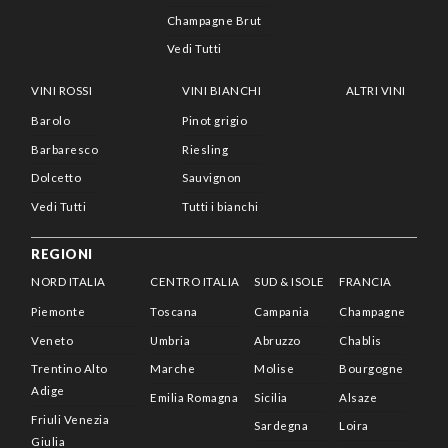
Champagne Brut
Vedi Tutti
VINI ROSSI
VINI BIANCHI
ALTRI VINI
Barolo
Pinot grigio
Barbaresco
Riesling
Dolcetto
Sauvignon
Vedi Tutti
Tutti i bianchi
REGIONI
NORD ITALIA
CENTRO ITALIA
SUD & ISOLE
FRANCIA
Piemonte
Toscana
Campania
Champagne
Veneto
Umbria
Abruzzo
Chablis
Trentino Alto
Marche
Molise
Bourgogne
Adige
Emilia Romagna
Sicilia
Alsaze
Friuli Venezia
Sardegna
Loira
Giulia