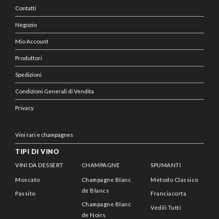
Contatti
Negozio
Mio Account
Produttori
Spedizioni
Condizioni Generali di Vendita
Privacy
Vini rari e champagnes
TIPI DI VINO
VINI DA DESSERT
CHAMPAGNE
SPUMANTI
Moscato
Champagne Blanc
Metodo Classico
de Blancs
Passito
Franciacorta
Champagne Blanc
Vedili Tutti
de Noirs