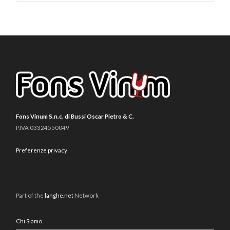
Fons Vinum S.n.c. di Bussi Oscar Pietro & C.
P.IVA 03324550049
Preferenze privacy
Part of the
langhe.net
Network
Chi Siamo