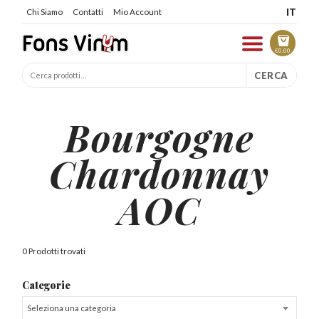
IT
Chi Siamo
Contatti
Mio Account
€
0.00
CERCA
Bourgogne
Chardonnay
AOC
0 Prodotti trovati
Categorie
Seleziona una categoria