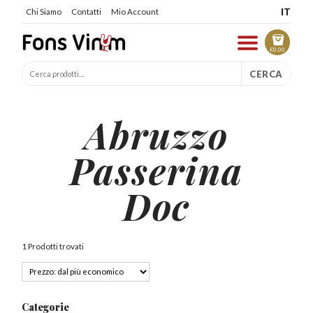
IT
Chi Siamo
Contatti
Mio Account
€
0.00
CERCA
Abruzzo
Passerina
Doc
1 Prodotti trovati
Categorie