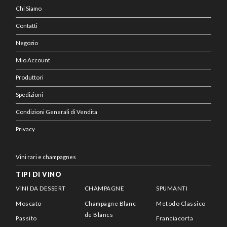
Chi Siamo
Contatti
Negozio
Mio Account
Produttori
Spedizioni
Condizioni Generali di Vendita
Privacy
Vini rari e champagnes
TIPI DI VINO
VINI DA DESSERT
CHAMPAGNE
SPUMANTI
Moscato
Champagne Blanc
Metodo Classico
de Blancs
Passito
Franciacorta