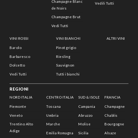
Champagne Blanc
Vedili Tutti
de Noirs
Champagne Brut
Vedi Tutti
VINI ROSSI
VINI BIANCHI
ALTRI VINI
Barolo
Pinot grigio
Barbaresco
Riesling
Dolcetto
Sauvignon
Vedi Tutti
Tutti i bianchi
REGIONI
NORD ITALIA
CENTRO ITALIA
SUD & ISOLE
FRANCIA
Piemonte
Toscana
Campania
Champagne
Veneto
Umbria
Abruzzo
Chablis
Trentino Alto
Marche
Molise
Bourgogne
Adige
Emilia Romagna
Sicilia
Alsaze